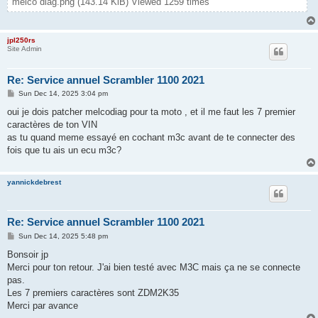
melco diag.png (143.14 KiB) Viewed 1259 times
jpl250rs
Site Admin
Re: Service annuel Scrambler 1100 2021
P
Sun Dec 14, 2025 3:04 pm
o
s
oui je dois patcher melcodiag pour ta moto , et il me faut les 7 premier
t
caractères de ton VIN
as tu quand meme essayé en cochant m3c avant de te connecter des
fois que tu ais un ecu m3c?
yannickdebrest
Re: Service annuel Scrambler 1100 2021
P
Sun Dec 14, 2025 5:48 pm
o
s
Bonsoir jp
t
Merci pour ton retour. J'ai bien testé avec M3C mais ça ne se connecte
pas.
Les 7 premiers caractères sont ZDM2K35
Merci par avance