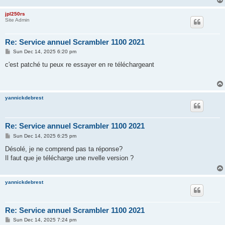
jpl250rs
Site Admin
Re: Service annuel Scrambler 1100 2021
P
Sun Dec 14, 2025 6:20 pm
o
s
c'est patché tu peux re essayer en re téléchargeant
t
yannickdebrest
Re: Service annuel Scrambler 1100 2021
P
Sun Dec 14, 2025 6:25 pm
o
s
Désolé, je ne comprend pas ta réponse?
t
Il faut que je télécharge une nvelle version ?
yannickdebrest
Re: Service annuel Scrambler 1100 2021
P
Sun Dec 14, 2025 7:24 pm