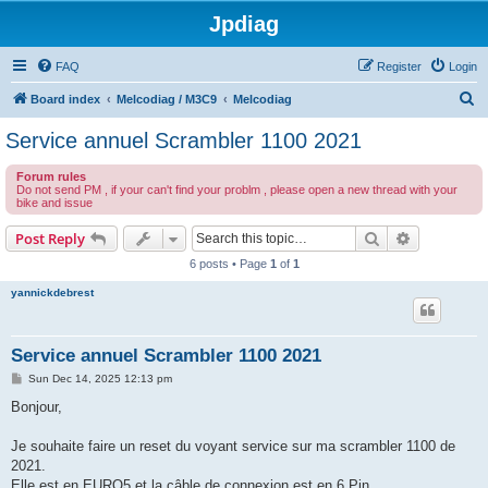
Jpdiag
FAQ
Register
Login
S
Board index
Melcodiag / M3C9
Melcodiag
e
Service annuel Scrambler 1100 2021
a
Forum rules
r
Do not send PM , if your can't find your problm , please open a new thread with your
bike and issue
c
h
Search
Advanced s
Post Reply
6 posts • Page
1
of
1
yannickdebrest
Service annuel Scrambler 1100 2021
P
Sun Dec 14, 2025 12:13 pm
o
s
Bonjour,
t
Je souhaite faire un reset du voyant service sur ma scrambler 1100 de
2021.
Elle est en EURO5 et la câble de connexion est en 6 Pin